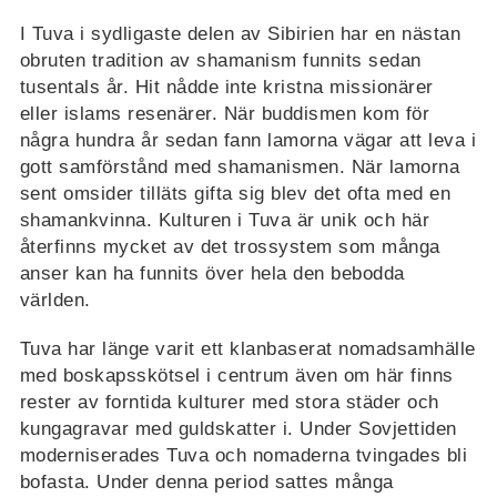
I Tuva i sydligaste delen av Sibirien har en nästan
obruten tradition av shamanism funnits sedan
tusentals år. Hit nådde inte kristna missionärer
eller islams resenärer. När buddismen kom för
några hundra år sedan fann lamorna vägar att leva i
gott samförstånd med shamanismen. När lamorna
sent omsider tilläts gifta sig blev det ofta med en
shamankvinna. Kulturen i Tuva är unik och här
återfinns mycket av det trossystem som många
anser kan ha funnits över hela den bebodda
världen.
Tuva har länge varit ett klanbaserat nomadsamhälle
med boskapsskötsel i centrum även om här finns
rester av forntida kulturer med stora städer och
kungagravar med guldskatter i. Under Sovjettiden
moderniserades Tuva och nomaderna tvingades bli
bofasta. Under denna period sattes många