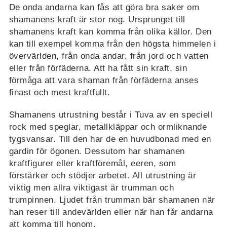
De onda andarna kan fås att göra bra saker om
shamanens kraft är stor nog. Ursprunget till
shamanens kraft kan komma från olika källor. Den
kan till exempel komma från den högsta himmelen i
övervärlden, från onda andar, från jord och vatten
eller från förfäderna. Att ha fått sin kraft, sin
förmåga att vara shaman från förfäderna anses
finast och mest kraftfullt.
Shamanens utrustning består i Tuva av en speciell
rock med speglar, metallkläppar och ormliknande
tygsvansar. Till den har de en huvudbonad med en
gardin för ögonen. Dessutom har shamanen
kraftfigurer eller kraftföremål, eeren, som
förstärker och stödjer arbetet. All utrustning är
viktig men allra viktigast är trumman och
trumpinnen. Ljudet från trumman bär shamanen när
han reser till andevärlden eller när han får andarna
att komma till honom.