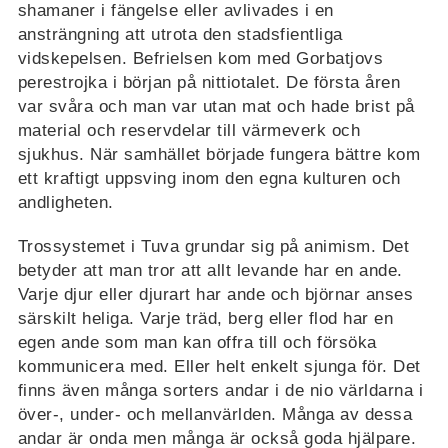
shamaner i fängelse eller avlivades i en
ansträngning att utrota den stadsfientliga
vidskepelsen. Befrielsen kom med Gorbatjovs
perestrojka i början på nittiotalet. De första åren
var svåra och man var utan mat och hade brist på
material och reservdelar till värmeverk och
sjukhus. När samhället började fungera bättre kom
ett kraftigt uppsving inom den egna kulturen och
andligheten.
Trossystemet i Tuva grundar sig på animism. Det
betyder att man tror att allt levande har en ande.
Varje djur eller djurart har ande och björnar anses
särskilt heliga. Varje träd, berg eller flod har en
egen ande som man kan offra till och försöka
kommunicera med. Eller helt enkelt sjunga för. Det
finns även många sorters andar i de nio världarna i
över-, under- och mellanvärlden. Många av dessa
andar är onda men många är också goda hjälpare.