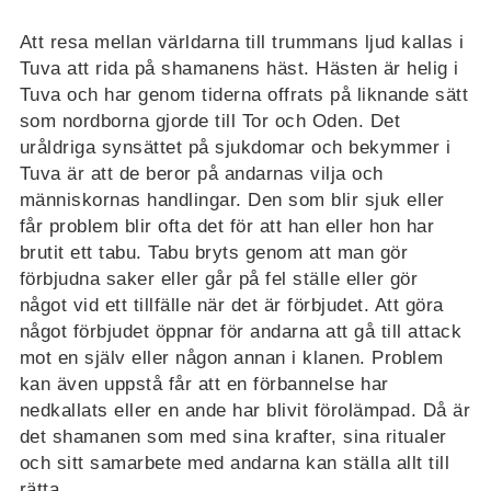
Att resa mellan världarna till trummans ljud kallas i
Tuva att rida på shamanens häst. Hästen är helig i
Tuva och har genom tiderna offrats på liknande sätt
som nordborna gjorde till Tor och Oden. Det
uråldriga synsättet på sjukdomar och bekymmer i
Tuva är att de beror på andarnas vilja och
människornas handlingar. Den som blir sjuk eller
får problem blir ofta det för att han eller hon har
brutit ett tabu. Tabu bryts genom att man gör
förbjudna saker eller går på fel ställe eller gör
något vid ett tillfälle när det är förbjudet. Att göra
något förbjudet öppnar för andarna att gå till attack
mot en själv eller någon annan i klanen. Problem
kan även uppstå får att en förbannelse har
nedkallats eller en ande har blivit förolämpad. Då är
det shamanen som med sina krafter, sina ritualer
och sitt samarbete med andarna kan ställa allt till
rätta.