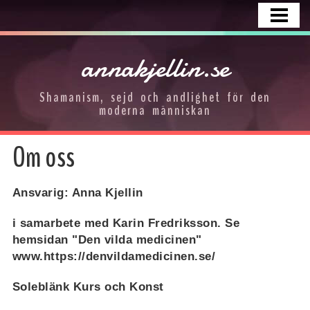
HEM
KURSER
annakjellin.se
FOTOGALLERI
Shamanism, sejd och andlighet för den
OM OSS
moderna människan
KONTAKTA
Om oss
Ansvarig: Anna Kjellin
i samarbete med Karin Fredriksson. Se
hemsidan "Den vilda medicinen"
www.https://denvildamedicinen.se/
Soleblänk Kurs och Konst