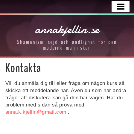
HEM
KURSER
annakjellin.se
FOTOGALLERI
Shamanism, sejd och andlighet för den
OM OSS
moderna människan
KONTAKTA
Kontakta
Vill du anmäla dig till eller fråga om någon kurs så
skicka ett meddelande här. Även du som har andra
frågor att diskutera kan gå den här vägen. Har du
problem med sidan så pröva med
anna.k.kjellin@gmail.com
.